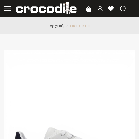
HRT CRT II
Αρχική